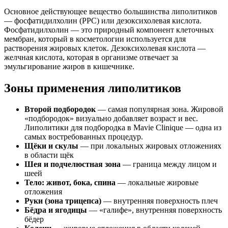
Основное действующее вещество большинства липолитиков
— фосфатидилхолин (PPC) или дезоксихолевая кислота.
Фосфатидилхолин — это природный компонент клеточных
мембран, который в косметологии используется для
растворения жировых клеток. Дезоксихолевая кислота —
желчная кислота, которая в организме отвечает за
эмульгирование жиров в кишечнике.
Зоны применения липолитиков
Второй подбородок
— самая популярная зона. Жировой
«подбородок» визуально добавляет возраст и вес.
Липолитики для подбородка в Mavie Clinique — одна из
самых востребованных процедур.
Щёки и скулы
— при локальных жировых отложениях
в области щёк
Шея и подчелюстная зона
— граница между лицом и
шеей
Тело: живот, бока, спина
— локальные жировые
отложения
Руки (зона трицепса)
— внутренняя поверхность плеч
Бёдра и ягодицы
— «галифе», внутренняя поверхность
бёдер