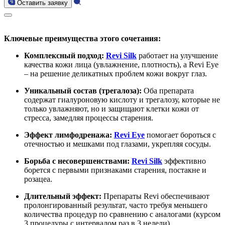
Оставить заявку
Ключевые преимущества этого сочетания:
Комплексный подход:
Revi Silk
работает на улучшение
качества кожи лица (увлажнение, плотность), а Revi Eye
– на решение деликатных проблем кожи вокруг глаз.
Уникальный состав (трегалоза):
Оба препарата
содержат гиалуроновую кислоту и трегалозу, которые не
только увлажняют, но и защищают клетки кожи от
стресса, замедляя процессы старения.
Эффект лимфодренажа:
Revi Eye
помогает бороться с
отечностью и мешками под глазами, укрепляя сосуды.
Борьба с несовершенствами:
Revi Silk
эффективно
борется с первыми признаками старения, постакне и
розацеа.
Длительный эффект:
Препараты Revi обеспечивают
пролонгированный результат, часто требуя меньшего
количества процедур по сравнению с аналогами (курсом
3 процедуры с интервалом раз в 3 недели).