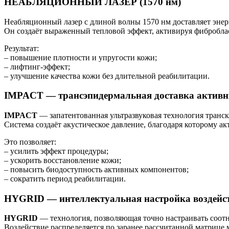
НЕАБЛЯЦИОННЫЙ ЛАЗЕР (1570 нм)
Неабляционный лазер с длиной волны 1570 нм доставляет эн
Он создаёт выраженный тепловой эффект, активируя фиброблас
Результат:
– повышение плотности и упругости кожи;
– лифтинг-эффект;
– улучшение качества кожи без длительной реабилитации.
IMPACT — трансэпидермальная доставка активн
IMPACT
— запатентованная ультразвуковая технология транск
Система создаёт акустическое давление, благодаря которому 
Это позволяет:
– усилить эффект процедуры;
– ускорить восстановление кожи;
– повысить биодоступность активных компонентов;
– сократить период реабилитации.
HYGRID — интеллектуальная настройка воздейс
HYGRID
— технология, позволяющая точно настраивать соот
Воздействие распределяется по заранее рассчитанной матрице