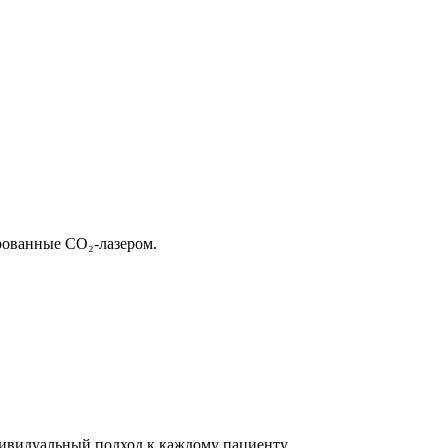
рованные CO₂-лазером.
дивидуальный подход к каждому пациенту.