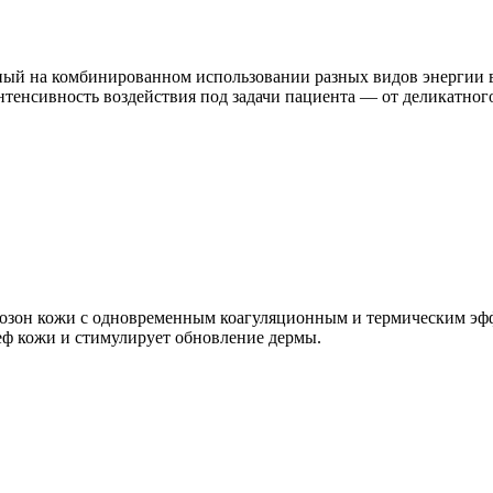
ный на комбинированном использовании разных видов энергии в
нтенсивность воздействия под задачи пациента — от деликатно
розон кожи с одновременным коагуляционным и термическим эф
еф кожи и стимулирует обновление дермы.