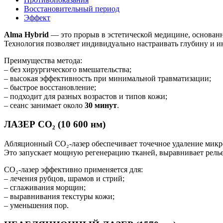
Восстановительный период
Эффект
Alma Hybrid
— это прорыв в эстетической медицине, основан
Технология позволяет индивидуально настраивать глубину и и
Преимущества метода:
– без хирургического вмешательства;
– высокая эффективность при минимальной травматизации;
– быстрое восстановление;
– подходит для разных возрастов и типов кожи;
– сеанс занимает около
30 минут
.
ЛАЗЕР CO₂ (10 600 нм)
Абляционный CO₂-лазер обеспечивает точечное удаление мик
Это запускает мощную регенерацию тканей, выравнивает рель
CO₂-лазер эффективно применяется для:
– лечения рубцов, шрамов и стрий;
– сглаживания морщин;
– выравнивания текстуры кожи;
– уменьшения пор.