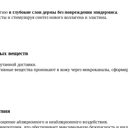
ергию
в глубокие слои дермы без повреждения эпидермиса
.
ты и стимулируя синтез нового коллагена и эластина.
ых веществ
утанной доставки.
активные вещества проникают в кожу через микроканалы, сформи
твия
ношение абляционного и неабляционного воздействия.
 микроточек, что обеспечивает максимальную безопасность и ин