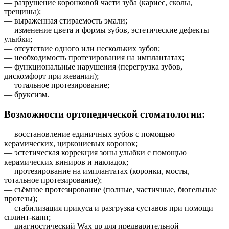
— разрушение коронковой части зуба (кариес, сколы,
трещины);
— выраженная стираемость эмали;
— изменение цвета и формы зубов, эстетические дефекты
улыбки;
— отсутствие одного или нескольких зубов;
— необходимость протезирования на имплантатах;
— функциональные нарушения (перегрузка зубов,
дискомфорт при жевании);
— тотальное протезирование;
— бруксизм.
Возможности ортопедической стоматологии:
— восстановление единичных зубов с помощью
керамических, циркониевых коронок;
— эстетическая коррекция зоны улыбки с помощью
керамических виниров и накладок;
— протезирование на имплантатах (коронки, мосты,
тотальное протезирование);
— съёмное протезирование (полные, частичные, бюгельные
протезы);
— стабилизация прикуса и разгрузка суставов при помощи
сплинт-капп;
— диагностический Wax up для предварительной